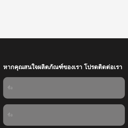
หากคุณสนใจผลิตภัณฑ์ของเรา โปรดติดต่อเรา