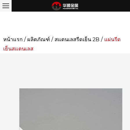
หน้าแรก
/
ผลิตภัณฑ์
/
สแตนเลสรีดเย็น 2B
/
แผ่นรีด
เย็นสแตนเลส