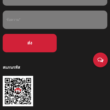
สแกนรหัส