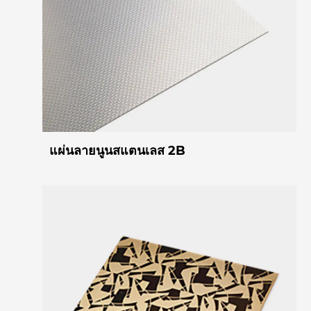
แผ่นลายนูนสแตนเลส 2B