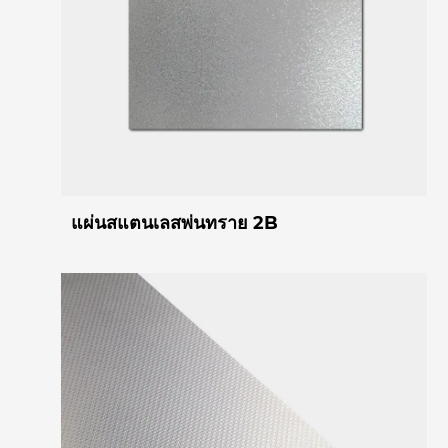
แผ่นสแตนเลสพ่นทราย 2B