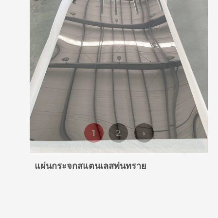
แผ่นกระจกสแตนเลสพ่นทราย
1
2
›