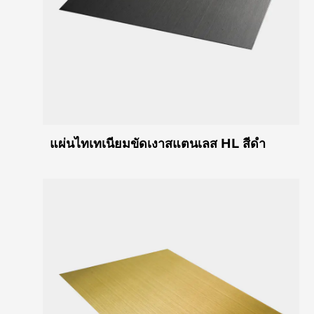
แผ่นไทเทเนียมขัดเงาสแตนเลส HL สีดำ