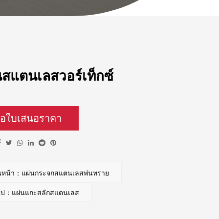
นสแตนเลสวอร์เท็กซ์
อใบเสนอราคา
อนหน้า：แผ่นกระจกสแตนเลสพ่นทราย
ดไป：แผ่นแกะสลักสแตนเลส