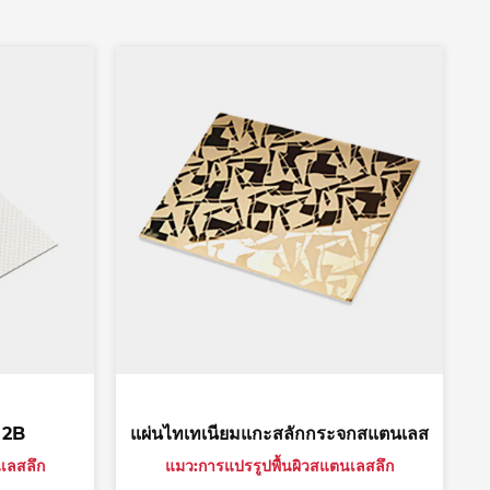
แผ่นไทเทเนียมแกะสลักกระจกสแตนเลส
แผ่นไทเทเนียมข
แมว:การแปรรูปพื้นผิวสแตนเลสลึก
แมว:การแปรรู