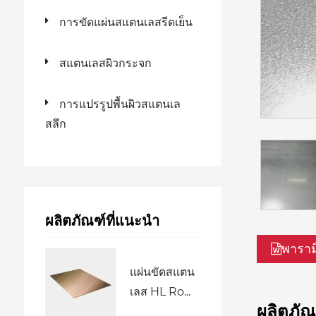
การขัดแผ่นสแตนเลสรีดเย็น
สแตนเลสผิวกระจก
การแปรรูปพื้นผิวสแตนเล
สลึก
ผลิตภัณฑ์ที่แนะนำ
พาราม
แผ่นขัดสแตน
เลส HL Ro...
ผลิตภัณฑ