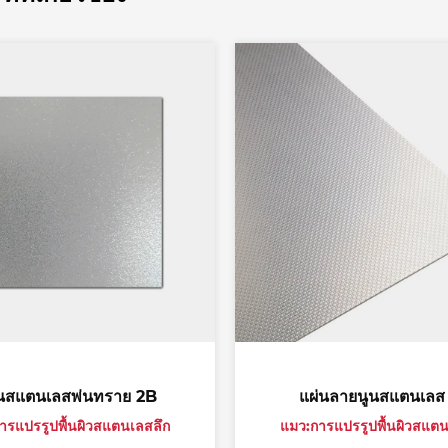
ราย 2B
แผ่นลายนูนสแตนเลส 2B
สแตนเลสลึก
แมว:การแปรรูปพื้นผิวสแตนเลสลึก