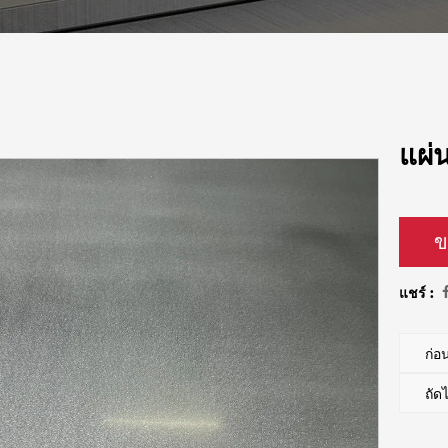
แผ่
ข
แชร์ :
ก่
ถั