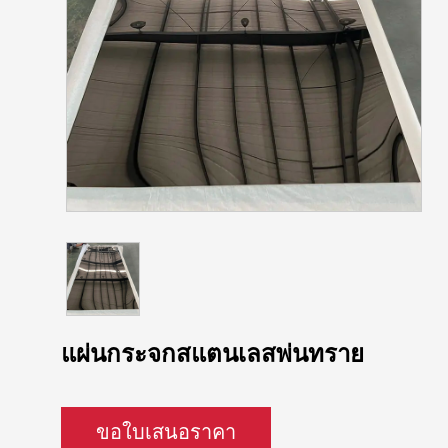
แผ่นกระจกสแตนเลสพ่นทราย
ขอใบเสนอราคา