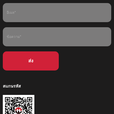
สแกนรหัส