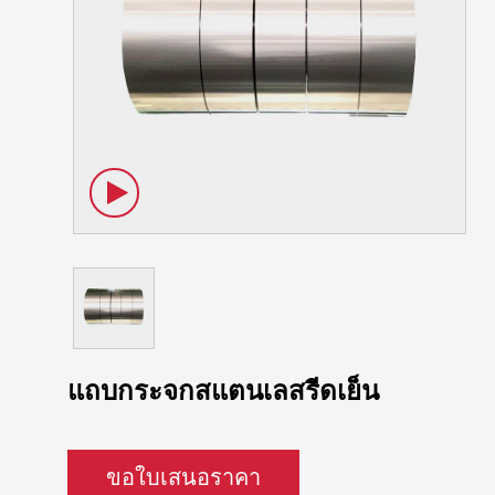
แถบกระจกสแตนเลสรีดเย็น
ขอใบเสนอราคา