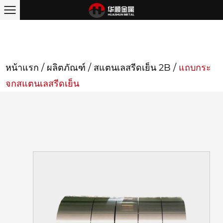
หน้าแรก
/
ผลิตภัณฑ์
/
สแตนเลสรีดเย็น 2B
/
แถบกระ
จกสแตนเลสรีดเย็น