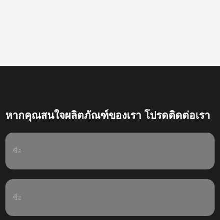
หากคุณสนใจผลิตภัณฑ์ของเรา โปรดติดต่อเรา