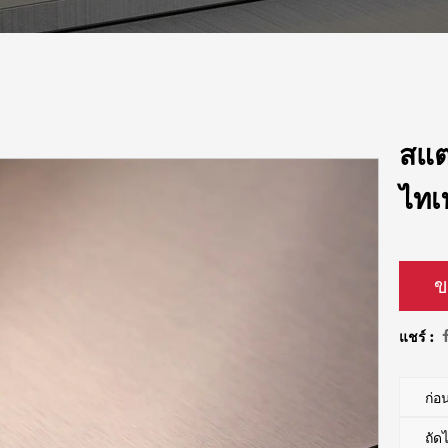
สแต
ไทเ
ข
แชร์ :
ก่อ
ถัด