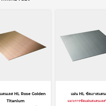
HL Rose Golden
แผ่น HL ขัดเงาสแตนเลส
nium
แมว:การขัดแผ่นสแตนเลสรีดเย็น