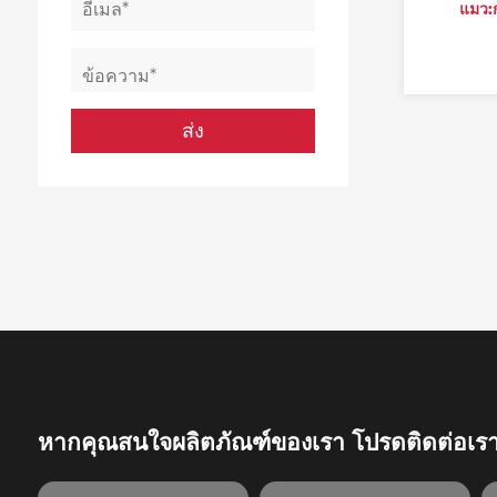
แมว:การขัดแผ่นส
ดูรายละเอียด
ดูรายละเ
หากคุณสนใจผลิตภัณฑ์ของเรา โปรดติดต่อเร