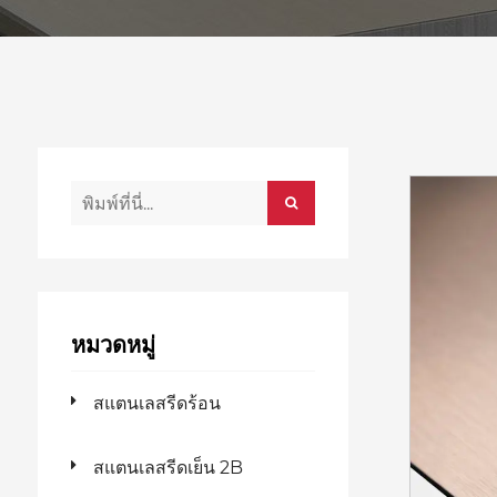
หมวดหมู่
สแตนเลสรีดร้อน
สแตนเลสรีดเย็น 2B