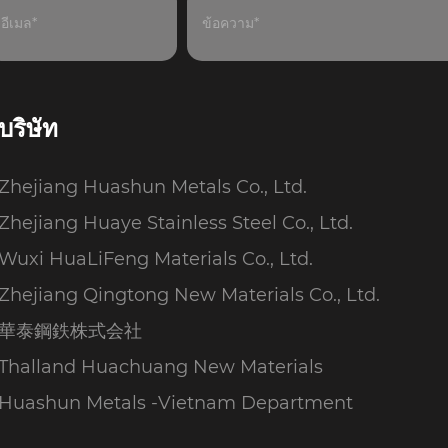
บริษัท
Zhejiang Huashun Metals Co., Ltd.
Zhejiang Huaye Stainless Steel Co., Ltd.
Wuxi HuaLiFeng Materials Co., Ltd.
Zhejiang Qingtong New Materials Co., Ltd.
華泰鋼鉄株式会社
Thalland Huachuang New Materials
Huashun Metals -Vietnam Department