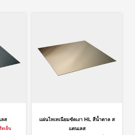
แผ่นไทเทเนียมขัดเงา HL สีน้ำตาล ส
สแตนเลสขัดแผ่น H
แตนเลส
แมว:การขัดแผ่