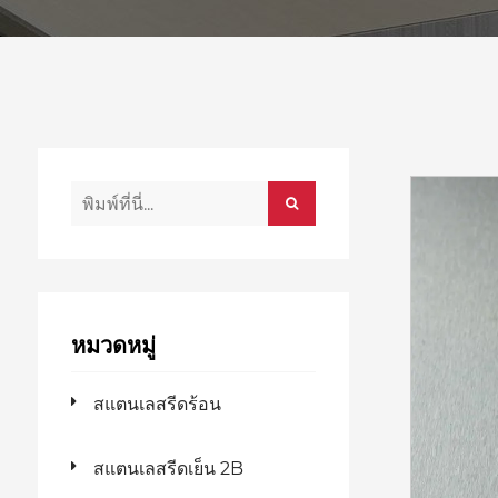
หมวดหมู่
สแตนเลสรีดร้อน
สแตนเลสรีดเย็น 2B