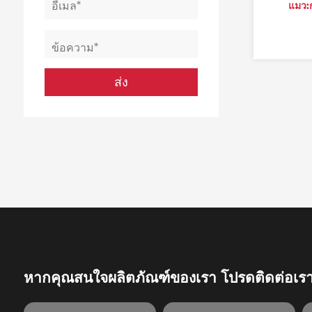
แมว:การขัดแผ่นสแตนเลสร
ดูรายละเอียด
ดูรายละเอียด
หากคุณสนใจผลิตภัณฑ์ของเรา โปรดติดต่อเร