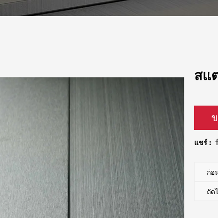
สแต
ข
แชร์ :
ก่อ
ถัด